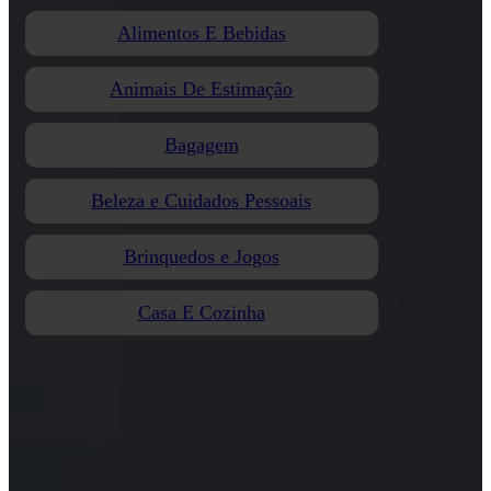
Alimentos E Bebidas
Animais De Estimação
Bagagem
Beleza e Cuidados Pessoais
Brinquedos e Jogos
Casa E Cozinha